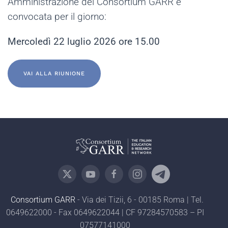
Amministrazione del Consortium GARR è
convocata per il giorno:
Mercoledì 22 luglio 2026 ore 15.00
VAI ALLA RIUNIONE
Consortium GARR
- Via dei Tizii, 6 - 00185 Roma | Tel.
0649622000 - Fax 0649622044 | CF 97284570583 – PI
07577141000